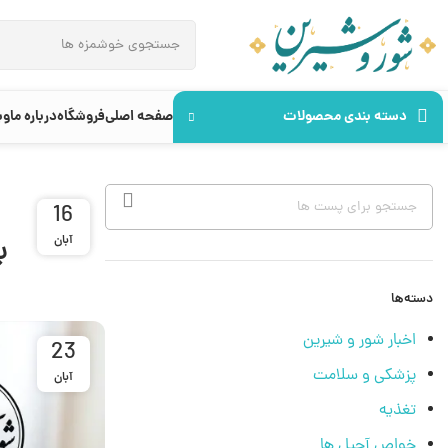
دسته بندی محصولات
صفحه اصلی
فروشگاه
درباره ما
وب
12
16
ب
آبان
فروردین
دسته‌ها
اخبار شور و شیرین
23
پزشکی و سلامت
آبان
تغذیه
خواص آجیل ها