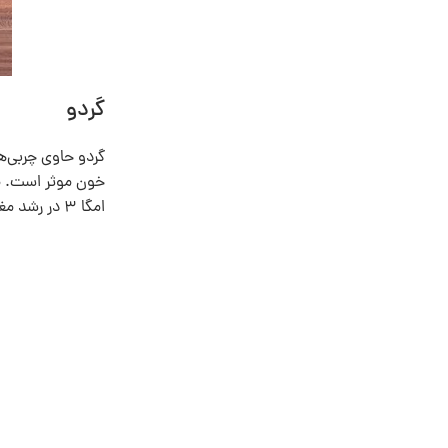
گردو
خون موثر است. مص
امگا ۳ در رشد مغز جنین تاثیرگذار است.