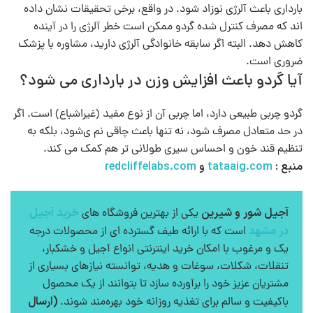
بارداری باعث آلرژی نوزاد شود. در واقع، برخی تحقیقات نشان داده‌
اند که مصرف کنترل‌ شده گردو ممکن است خطر آلرژی را در آینده
کاهش دهد. البته اگر سابقه خانوادگی آلرژی دارید، مشاوره با پزشک
ضروری است.
آیا گردو باعث افزایش وزن در بارداری می‌ شود؟
گردو چربی طبیعی دارد، اما چربی آن از نوع مفید (غیراشباع) است. اگر
در حد متعادل مصرف شود، نه‌ تنها باعث چاقی نم ی‌شود، بلکه به
تنظیم قند خون و احساس سیری طولانی‌ تر هم کمک می‌ کند.
منبع :
tataaig.com
و
redcliffelabs.com
آجیل شور و شیرین
خرید آجیل
یکی از بهترین فروشگاه های
در مشهد
است که با ارائه طیف گسترده ای از محصولات درجه
یک و مرغوب با امکان خرید اینترنتی انواع آجیل و خشکبار،
تنقلات، شکلات، سوغات و هدیه، توانسته نیازهای بسیاری از
مشتریان عزیز خود را برآورده سازد تا بتوانند از یک محصول
(ارسال
باکیفیت و سالم برای تغذیه روزانه خود بهره‌مند شوند.