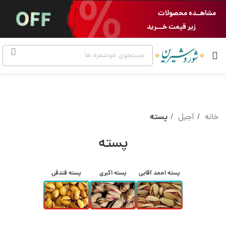
مشاهــده محصولات
زیر قیمت خـــرید
خانه
آجیل
پسته
پسته
پسته احمد آقایی
پسته اکبری
پسته فندقی