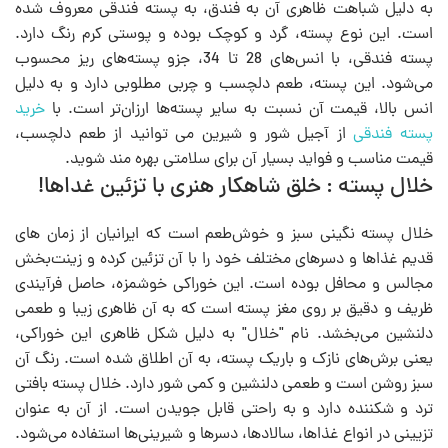
به دلیل شباهت ظاهری آن به فندق، به پسته فندقی معروف شده
است. این نوع پسته، گرد و کوچک بوده و پوستی کرم رنگ دارد.
پسته فندقی، با انس‌های 28 تا 34، جزو پسته‌های ریز محسوب
می‌شود. این پسته، طعم دلچسب و چربی مطلوبی دارد و به دلیل
انس بالا، قیمت آن نسبت به سایر پسته‌ها ارزان‌تر است. با
خرید
پسته فندقی
از آجیل شور و شیرین می توانید از طعم دلچسب،
قیمت مناسب و فواید بسیار آن برای سلامتی بهره مند شوید.
خلال پسته : خلق شاهکار هنری با تزئین غداها!
خلال پسته نگینی سبز و خوش‌طعم است که ایرانیان از زمان های
قدیم غذاها و دسرهای مختلف خود را با آن تزئین کرده و زینت‌بخش
مجالس و محافل بوده است. این خوراکی خوشمزه، حاصل فرآیندی
ظریف و دقیق بر روی مغز پسته است که به آن ظاهری زیبا و طعمی
دلنشین می‌بخشد. نام "خلال" به دلیل شکل ظاهری این خوراکی،
یعنی برش‌های نازک و باریک پسته، به آن اطلاق شده است. رنگ آن
سبز روشن است و طعمی دلنشین و کمی شور دارد. خلال پسته بافتی
ترد و شکننده دارد و به راحتی قابل جویدن است. از آن به عنوان
تزیینی در انواع غذاها، سالادها، دسرها و شیرینی‌ها استفاده می‌شود.