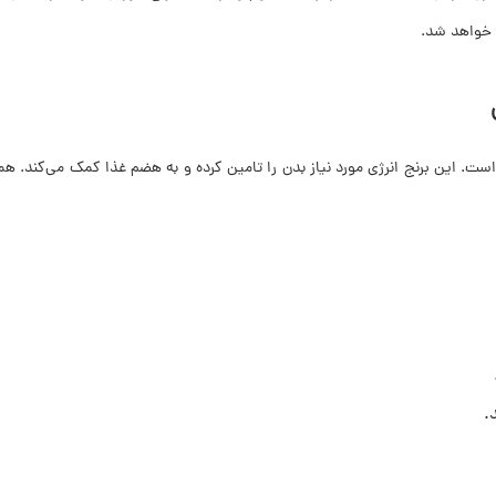
ن خواهد شد.
نج دوبار کشت فریدونکنار سرشار از کربوهیدرات، فیبر و ویتامین‌های گروه B است. این برنج انرژی مورد نیاز بدن را ت
.