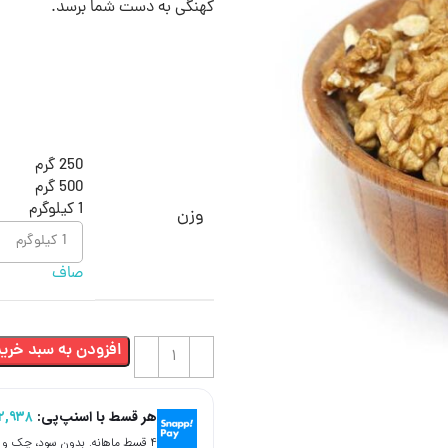
کهنگی به دست شما برسد.
250 گرم
500 گرم
1 کیلوگرم
وزن
صاف
افزودن به سبد خرید
هر قسط با اسنپ‌پی:
۰۲,۹۳۸
۴ قسط ماهانه. بدون سود، چک و ضامن.