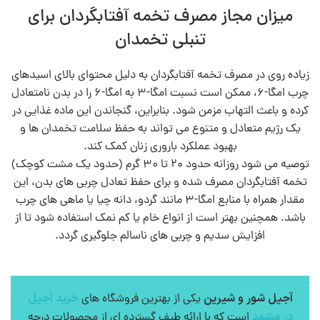
میزان مجاز مصرف تخمه آفتابگردان برای
تنبلی تخمدان
زیاده‌ روی در مصرف تخمه آفتابگردان به دلیل محتوای بالای اسیدهای
چرب امگا-۶، ممکن است نسبت امگا-۳ به امگا-۶ را در بدن نامتعادل
کرده و باعث التهاب مزمن شود. بنابراین، گنجاندن این ماده غذایی در
یک رژیم متعادل و متنوع می‌ تواند به حفظ سلامت تخمدان‌ ها و
بهبود عملکرد باروری زنان کمک کند.
توصیه می‌ شود روزانه حدود ۲۰ تا ۳۰ گرم (حدود یک مشت کوچک)
تخمه آفتابگردان مصرف شده و برای حفظ تعادل چربی‌ های بدن، این
مقدار همراه با منابع امگا-۳ مانند گردو، دانه چیا یا ماهی‌ های چرب
باشد. همچنین بهتر است از انواع خام یا کم‌ نمک استفاده شود تا از
افزایش سدیم و چربی‌ های ناسالم جلوگیری گردد.
آجیل شور و شیرین
خرید آجیل
یکی از بهترین فروشگاه های
در مشهد
است که با ارائه طیف گسترده ای از محصولات درجه