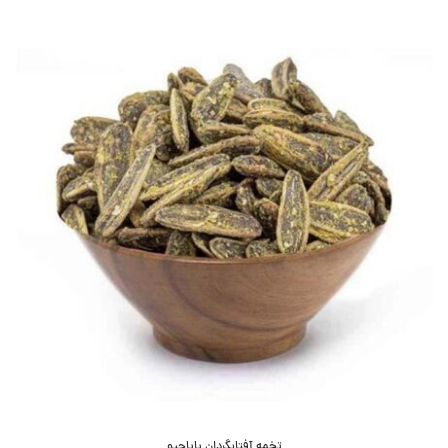
تخمه آفتابگردان پاپاچیو