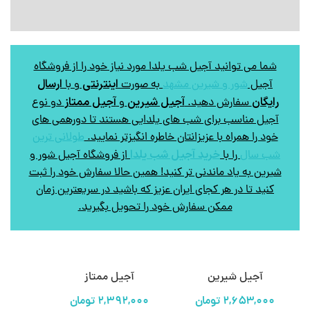
شما می توانید آجیل شب یلدا مورد نیاز خود را از فروشگاه
اینترنتی
ارسال
آجیل
شور و شیرین مشهد
به صورت
و با
رایگان
آجیل شیرین
آجیل ممتاز
سفارش دهید.
و
دو نوع
آجیل مناسب برای شب های یلدایی هستند تا دورهمی های
خود را همراه با عزیزانتان خاطره انگیزتر نمایید.
طولانی ترین
خرید آجیل شب یلدا
شب سال
را با
از فروشگاه آجیل شور و
شیرین به یاد ماندنی تر کنید! همین حالا سفارش خود را ثبت
کنید تا در هر کجای ایران عزیز که باشید در سریعترین زمان
ممکن سفارش خود را تحویل بگیرید.
آجیل شیرین
آجیل ممتاز