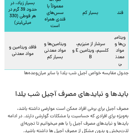
بسیار زیاد، در
معمولاً با
حدود 39 گرم در
قند
بسیار کم
سس‌های
هر قوطی (330
قندی همراه
میلی‌لیتر)
است
ویتامی
ن‌ها و
سرشار از منیزیم،
ویتامین‌ها و
فاقد ویتامین و
مواد
کلسیم، ویتامین E و
مواد معدنی
مواد معدنی
معدن
B
بسیار کم
ی
جدول مقایسه خواص آجیل شب یلدا با سایر میان‌وعده‌ها
بایدها و نبایدهای مصرف آجیل شب یلدا
مصرف آجیل برای برخی افراد ممکن است عوارضی داشته باشد،
به‌ویژه برای افرادی که حساسیت یا مشکلات گوارشی دارند. در ادامه
بایدها و نبایدهای مصرف آجیل‌ را با هم میخوانیم تا تجربه‌ای
لذت‌بخش و بدون مشکل از مصرف آجیل ها داشته باشید.