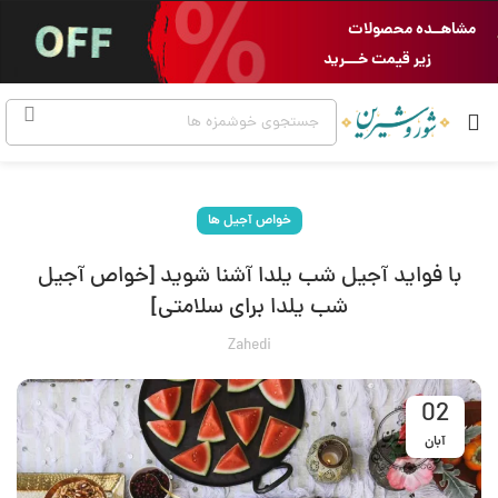
مشاهــده محصولات
زیر قیمت خـــرید
خواص آجیل ها
با فواید آجیل شب یلدا آشنا شوید [خواص آجیل
شب یلدا برای سلامتی]
Zahedi
02
آبان