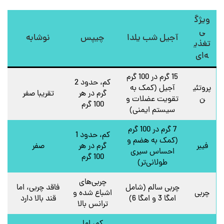
ویژگ
ی
آجیل شب یلدا
چیپس
نوشابه
تغذی
ه‌ای
15 گرم در 100 گرم
کم، حدود 2
پروتئی
آجیل (کمک به
گرم در هر
تقریبا صفر
ن
تقویت عضلات و
100 گرم
سیستم ایمنی)
7 گرم در 100 گرم
کم، حدود 1
(کمک به هضم و
فیبر
گرم در هر
صفر
احساس سیری
100 گرم
طولانی‌تر)
چربی‌های
چربی سالم (شامل
فاقد چربی، اما
چربی
اشباع شده و
امگا 3 و امگا 6)
قند بالا دارد
ترانس بالا
کم، اما