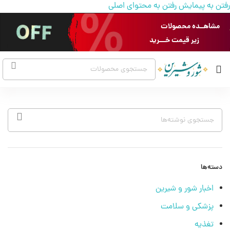
رفتن به پیمایش
رفتن به محتوای اصلی
22
29
28
26
27
مشاهــده محصولات
زیر قیمت خـــرید
آذر
آذر
آذر
آذر
آذر
دسته‌ها
اخبار شور و شیرین
پزشکی و سلامت
تغذیه