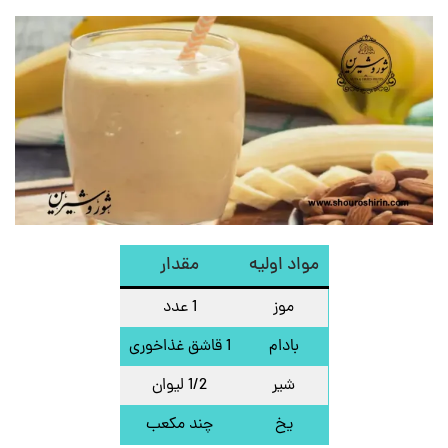
مواد اولیه
مقدار
موز
1 عدد
بادام
1 قاشق غذاخوری
شیر
1/2 لیوان
یخ
چند مکعب