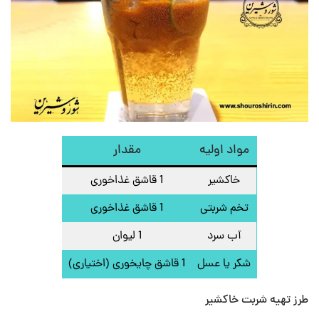
مواد اولیه
مقدار
خاکشیر
1 قاشق غذاخوری
تخم شربتی
1 قاشق غذاخوری
آب سرد
1 لیوان
شکر یا عسل
1 قاشق چایخوری (اختیاری)
طرز تهیه شربت خاکشیر