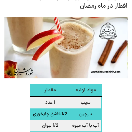
افطار در ماه رمضان
مواد اولیه
مقدار
سیب
1 عدد
دارچین
1/2 قاشق چایخوری
آب یا آب میوه
1/2 لیوان