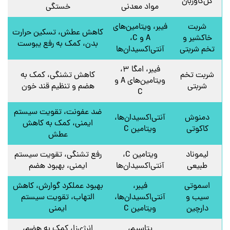
گل‌گاوزبان
مواد معدنی
خستگی
شربت
فیبر، ویتامین‌های
کاهش عطش، تسکین حرارت
خاکشیر و
A و C،
بدن، کمک به رفع یبوست
تخم شربتی
آنتی‌اکسیدان‌ها
فیبر، امگا ۳،
شربت تخم
کاهش تشنگی، کمک به
ویتامین‌های A و
شربتی
هضم و تنظیم قند خون
C
ضد عفونت، تقویت سیستم
دمنوش
آنتی‌اکسیدان‌ها،
ایمنی، کمک به کاهش
کاکوتی
ویتامین C
عطش
لیموناد
ویتامین C،
رفع تشنگی، تقویت سیستم
طبیعی
آنتی‌اکسیدان‌ها
ایمنی، بهبود هضم
اسموتی
فیبر،
بهبود عملکرد گوارش، کاهش
سیب و
آنتی‌اکسیدان‌ها،
التهاب، تقویت سیستم
دارچین
ویتامین C
ایمنی
پتاسیم،
انرژی‌زا، کمک به هضم،