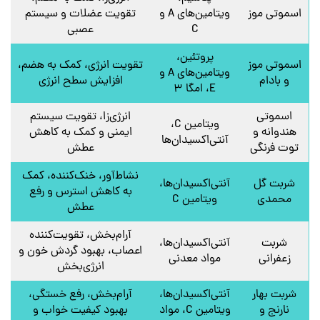
اسموتی موز
ویتامین‌های A و
تقویت عضلات و سیستم
C
عصبی
پروتئین،
اسموتی موز
تقویت انرژی، کمک به هضم،
ویتامین‌های A و
و بادام
افزایش سطح انرژی
E، امگا ۳
اسموتی
انرژی‌زا، تقویت سیستم
ویتامین C،
هندوانه و
ایمنی و کمک به کاهش
آنتی‌اکسیدان‌ها
توت فرنگی
عطش
نشاط‌آور، خنک‌کننده، کمک
شربت گل
آنتی‌اکسیدان‌ها،
به کاهش استرس و رفع
محمدی
ویتامین C
عطش
آرام‌بخش، تقویت‌کننده
شربت
آنتی‌اکسیدان‌ها،
اعصاب، بهبود گردش خون و
زعفرانی
مواد معدنی
انرژی‌بخش
شربت بهار
آنتی‌اکسیدان‌ها،
آرام‌بخش، رفع خستگی،
نارنج و
ویتامین C، مواد
بهبود کیفیت خواب و