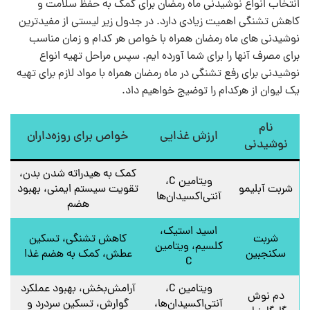
انتخاب انواع نوشیدنی ماه رمضان برای کمک به حفظ سلامت و
کاهش تشنگی اهمیت زیادی دارد. در جدول زیر لیستی از مفیدترین
نوشیدنی های ماه رمضان همراه با خواص هر کدام و زمان مناسب
برای مصرف آنها را برای شما آورده ایم. سپس مراحل تهیه انواع
نوشیدنی برای رفع تشنگی در ماه رمضان همراه با مواد لازم برای تهیه
یک لیوان از هرکدام را توضیج خواهیم داد.
نام
ارزش غذایی
خواص برای روزه‌داران
نوشیدنی
کمک به هیدراته شدن بدن،
ویتامین C،
شربت آبلیمو
تقویت سیستم ایمنی، بهبود
آنتی‌اکسیدان‌ها
هضم
اسید استیک،
شربت
کاهش تشنگی، تسکین
کلسیم، ویتامین
سکنجبین
عطش، کمک به هضم غذا
C
ویتامین C،
آرامش‌بخش، بهبود عملکرد
دم نوش
آنتی‌اکسیدان‌ها،
گوارش، تسکین سردرد و