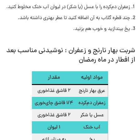
زعفران دم‌کرده را با عسل (یا شکر) در لیوان آب خنک مخلوط کنید.
چند قطره گلاب به آن اضافه کنید تا عطر بهتری داشته باشد.
یخ بیندازید و خوب هم بزنید.
شربت بهار نارنج و زعفران : نوشیدنی مناسب بعد
از افطار در ماه رمضان
مواد اولیه
مقدار
عرق بهار نارنج
۲ قاشق غذاخوری
زعفران دم‌کرده
۱/۴ قاشق چای‌خوری
عسل یا شکر
۲ قاشق غذاخوری
آب خنک
۱ لیوان
یخ
به میزان لازم