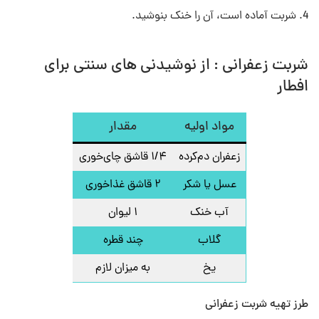
شربت آماده است، آن را خنک بنوشید.
شربت زعفرانی : از نوشیدنی های سنتی برای
افطار
مواد اولیه
مقدار
زعفران دم‌کرده
۱/۴ قاشق چای‌خوری
عسل یا شکر
۲ قاشق غذاخوری
آب خنک
۱ لیوان
گلاب
چند قطره
یخ
به میزان لازم
طرز تهیه شربت زعفرانی