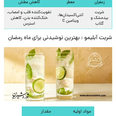
زعفران
معطر
کاهش عطش
شربت
تقویت‌کننده قلب و اعصاب،
آنتی‌اکسیدان‌ها،
بیدمشک و
خنک‌کننده بدن، کاهش
ویتامین C
گلاب
استرس
شربت آبلیمو : بهترین نوشیدنی برای ماه رمضان
مواد اولیه
مقدار