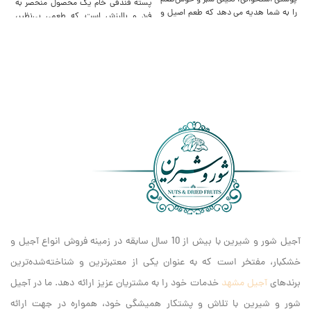
پوستی استخوانی، نگینی سبز و خوش‌طعم
پسته فندقی خام یک محصول منحصر به
پس
را به شما هدیه می دهد که طعم اصیل و
فرد و باارزش است که طعمی بی‌نظیر،
طع
خاطره‌انگیزی دارد. این پسته یکی از
ظاهری کروی شکل و خواص شگفت‌انگیزی
عن
مرغوب ترین انواع پسته‌های ایرانی است
دارد. این محصول، برای افرادی که به دنبال
ای
که طرفداران خاص خود را دارد.
یک میان وعده سالم و مغذی و البته
مل
مقرون به صرفه هستند انتخابی ایده‌آل
و 
است.
ای
اس
آجیل شور و شیرین با بیش از 10 سال سابقه در زمینه فروش انواع آجیل و
خشکبار، مفتخر است که به عنوان یکی از معتبرترین و شناخته‌شده‌ترین
برندهای
آجیل مشهد
خدمات خود را به مشتریان عزیز ارائه دهد. ما در آجیل
شور و شیرین با تلاش و پشتکار همیشگی خود، همواره در جهت ارائه