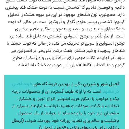
در این مقاله، به سوال قند کشمش بیشتر است یا توت خشک پاسخ
دادیم و توضیح دادیم که کشمش نسبت به توت خشک قند بیشتری
دارد. همچنین، نوع قندهای موجود در این دو میوه خشک را تحلیل
کردیم؛ کشمش بیشتر حاوی گلوکز و فروکتوز است، در حالی که توت
خشک دارای قندهای پیچیده‌ تری همچون ساکارز و فیبر بیشتری
است. از نظر تأثیر بر ترشح انسولین، کشمش به دلیل قند ساده‌ تر،
ترشح انسولین را سریع‌ تر تحریک می‌ کند، در حالی که توت خشک با
قندهای پیچیده و فیبر بیشتر، باعث ترشح تدریجی‌ تر انسولین می‌
شود. در نهایت، نکات مهمی برای افراد دیابتی و ورزشکاران مطرح
کردیم و به انتخاب آگاهانه میان این دو میوه خشک اشاره شد.
آجیل شور و شیرین
خرید آجیل
یکی از بهترین فروشگاه های
در مشهد
است که با ارائه طیف گسترده ای از محصولات درجه
یک و مرغوب با امکان خرید اینترنتی انواع آجیل و خشکبار،
تنقلات، شکلات، سوغات و هدیه، توانسته نیازهای بسیاری از
مشتریان عزیز خود را برآورده سازد تا بتوانند از یک محصول
(ارسال
باکیفیت و سالم برای تغذیه روزانه خود بهره‌مند شوند.
رایگان برای خریدهای بالای 990هزار تومان)