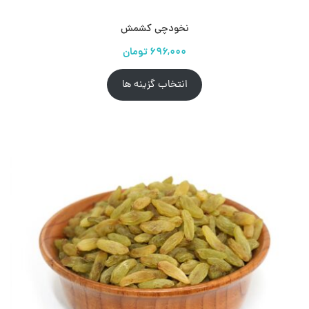
نخودچی کشمش
انتخاب گزینه ها