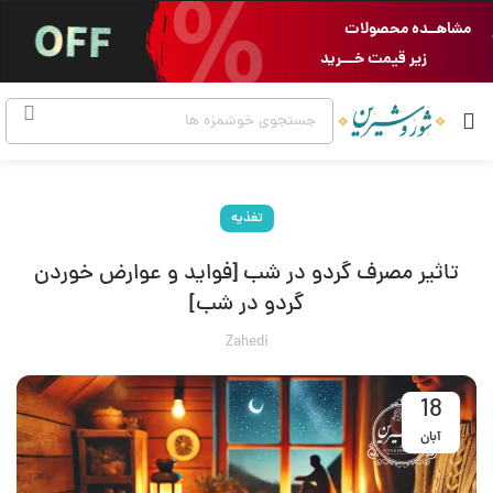
مشاهــده محصولات
زیر قیمت خـــرید
تغذیه
تاثیر مصرف گردو در شب [فواید و عوارض خوردن
گردو در شب]
Zahedi
18
آبان