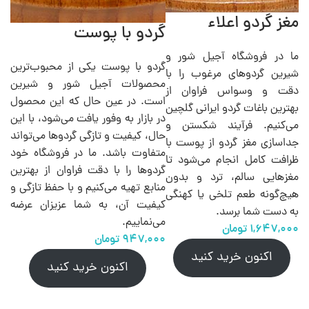
مغز گردو اعلاء
گردو با پوست
ما در فروشگاه آجیل شور و
گردو با پوست یکی از محبوب‌ترین
شیرین گردوهای مرغوب را با
محصولات آجیل شور و شیرین
دقت و وسواس فراوان از
است. در عین حال که این محصول
بهترین باغات گردو ایرانی گلچین
در بازار به وفور یافت می‌شود، با این
می‌کنیم. فرآیند شکستن و
حال، کیفیت و تازگی گردوها می‌تواند
جداسازی مغز گردو از پوست با
متفاوت باشد. ما در فروشگاه خود
ظرافت کامل انجام می‌شود تا
گردوها را با دقت فراوان از بهترین
مغزهایی سالم، ترد و بدون
منابع تهیه می‌کنیم و با حفظ تازگی و
هیچ‌گونه طعم تلخی یا کهنگی
کیفیت آن، به شما عزیزان عرضه
به دست شما برسد.
می‌نماییم.
اکنون خرید کنید
اکنون خرید کنید