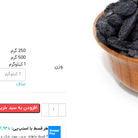
250 گرم
500 گرم
1 کیلوگرم
وزن
صاف
افزودن به سبد خرید
هر قسط با اسنپ‌پی:
۴,۹۳۸
۴ قسط ماهانه. بدون سود، چک و ضامن.