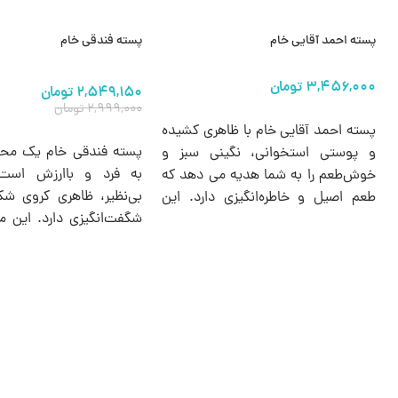
پسته احمد آقایی خام
پسته فندقی خام
۲,۵۴۹,۱۵۰
تومان
۲,۹۹۹,۰۰۰
تومان
انتخاب گزینه ها
پسته احمد آقایی خام با ظاهری کشیده
انتخاب گزینه ها
پسته فندقی خام یک مح
و پوستی استخوانی، نگینی سبز و
به فرد و باارزش اس
خوش‌طعم را به شما هدیه می دهد که
بی‌نظیر، ظاهری کروی 
طعم اصیل و خاطره‌انگیزی دارد. این
شگفت‌انگیزی دارد. این 
پسته یکی از مرغوب ترین انواع
افرادی که به دنبال یک می
پسته‌های ایرانی است که طرفداران
و مغذی و البته مقرون به
خاص خود را دارد.
انتخابی ایده‌آل است.