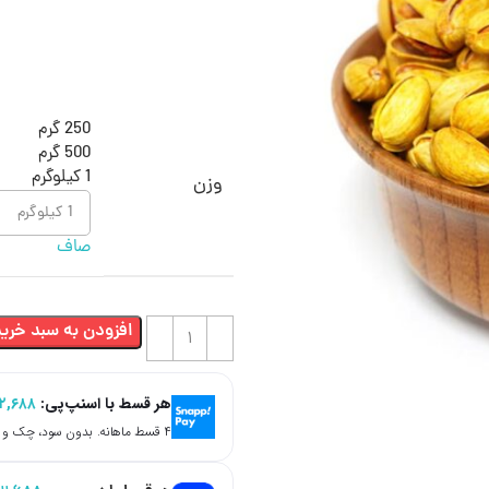
250 گرم
500 گرم
1 کیلوگرم
وزن
صاف
افزودن به سبد خرید
هر قسط با اسنپ‌پی:
۲,۶۸۸
۴ قسط ماهانه. بدون سود، چک و ضامن.