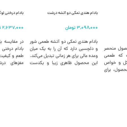
بادام هندی نمکی دو آتشه درشت
بادام درختی ل
انتخاب گزینه ها
انتخاب گزینه 
بادام هندی نمکی دو آتشه طعمی شور
در مقایسه ب
صول منحصر
و دلچسبی دارد که آن را به یک میان
بادام درختی 
ت که طعمی
وعده عالی برای هر زمانی تبدیل می‌کند.
طعم و کیفیت در
شکل و خواص
این محصول ظاهری زیبا و یکدست
مغزهای در
محصول، برای
داشته و می‌توان از آنها برای پذیرایی از
دلنشین و عطر
ان وعده سالم
مهمانان نیز استفاده کرد.
شکیل و بهدا
 صرفه هستند
انتخابی ایده 
تبدیل کرده ا