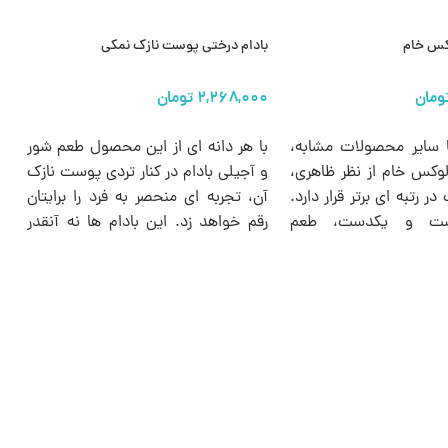
وکس خام
بادام درختی پوست نازک نمکی
ب
ها
انتخاب گزینه ها
ا سایر محصولات مشابه،
با هر دانه ای از این محصول طعم شور
ب
لوکس خام از نظر ظاهری،
و آجیلی بادام در کنار تردی پوست نازک
و
 رتبه ای برتر قرار دارد.
آن، تجربه ای منحصر به فرد را برایتان
ف
شت و یکدست، طعم
رقم خواهد زد. این بادام ها نه آنقدر
م
 دل انگیز و بسته بندی
شور هستند که شما را اذیت کنند و نه
و
شتی، این محصول را به
آنقدر بی نمک که طعم بادام را از بین
آ
آل برای افراد خاص پسند
ببرند.
س
ست.
ش
ا