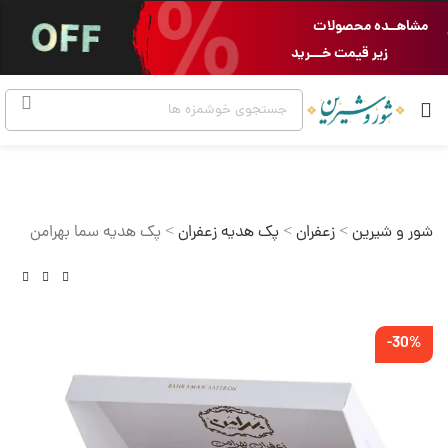
مشاهــده محصولات
زیر قیمت خـــرید
شور و شیرین
>
زعفران
>
پک هدیه زعفران
>
پک هدیه سما بهرامن
-30%