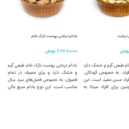
م درشت
بادام درختی پوست نازک خام
ب
ها
انتخاب گزینه ها
ام طبعی گرم و خشک دارد
بادام درختی پوست نازک خام طبعی گرم
ب
فراد، به خصوص کودکان،
و خشک دارد و برای مصرف در تمام
پ
 افراد مسن مفید است. این
فصول، به خصوص فصل‌های سرد سال
ش
ن برای افراد مبتلا به
مناسب است. این نوع بادام‌ منبع عالی
ش
خونی و مشکلات قلبی
ویتامین‌ها، مواد معدنی و
س
صیه می شود.
آنتی‌اکسیدان‌ها بوده و برای افراد در هر
ح
سنی، به خصوص کودکان، زنان باردار و
ب
شیرده، سالمندان و ورزشکاران مفید
ط
است.
گ