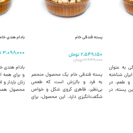
پسته فندقی خام
بادام هندی خا
۲,۵۴۹,۱۵۰
تومان
۲,۹۹۹,۰۰۰
تومان
انتخاب گزینه 
ی به عنوان
بادام هندی خ
انتخاب گزینه ها
پسته فندقی خام یک محصول منحصر
یران شناخته
و برای همه ا
به فرد و باارزش است که طعمی
 و طعم، در
زنان باردار و
بی‌نظیر، ظاهری کروی شکل و خواص
این پسته، در
محصول همچنی
شگفت‌انگیزی دارد. این محصول، برای
، از ظاهری
دیابت، کم 
افرادی که به دنبال یک میان وعده سالم
 و مغز پرتر
عروقی نیز تو
و مغذی و البته مقرون به صرفه هستند
یر و ماندگار
انتخابی ایده‌آل است.