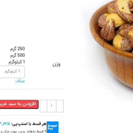
250 گرم
500 گرم
1 کیلوگرم
وزن
صاف
افزودن به سبد خرید
هر قسط با اسنپ‌پی:
۳,۶۲۵
۴ قسط ماهانه. بدون سود، چک و ضامن.