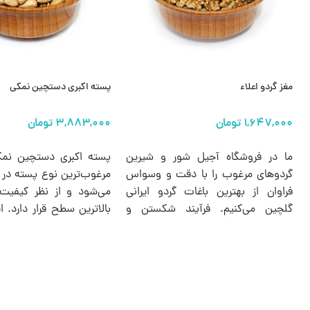
مغز گردو اعلاء
پسته اکبری دستچین نمکی
انتخاب گزینه ها
انتخاب گزینه ها
ما در فروشگاه آجیل شور و شیرین
پسته اکبری دستچین نمک
گردوهای مرغوب را با دقت و وسواس
مرغوب‌ترین نوع پسته در ا
فراوان از بهترین باغات گردو ایرانی
می‌شود و از نظر کیفیت
گلچین می‌کنیم. فرآیند شکستن و
بالاترین سطح قرار دارد. 
جداسازی مغز گردو از پوست با ظرافت
مقایسه با سایر پسته‌ها
کامل انجام می‌شود تا مغزهایی سالم،
درشت‌تر، پوستی نازک‌تر
ترد و بدون هیچ‌گونه طعم تلخی یا
برخوردار است و طعمی بی‌نظ
کهنگی به دست شما برسد.
را به شما هدیه می‌دهد.