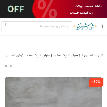
مشاهــده محصولات
زیر قیمت خـــرید
شور و شیرین
>
زعفران
>
پک هدیه زعفران
>
پک هدیه گوزن نفیس
-20%