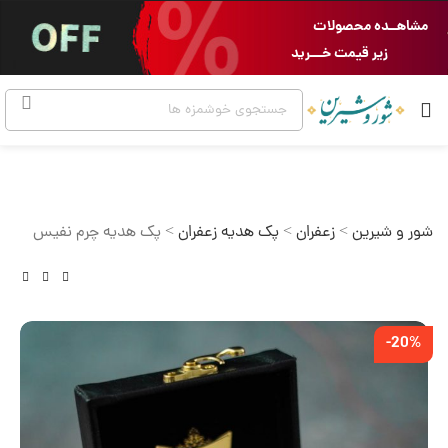
مشاهــده محصولات
زیر قیمت خـــرید
شور و شیرین
>
زعفران
>
پک هدیه زعفران
>
پک هدیه چرم نفیس
-20%