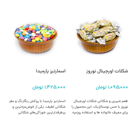
شکلات اورجینال نوروز
اسمارتیز پارمیدا
شک
انتخاب گزینه ها
انتخاب گزینه ها
طعم شیرین و شکلاتی شکلات اورجینال
اسمارتیز پارمیدا با روکش رنگارنگ و مغز
نوروز با حس نوستالژیک، این محصول را
شکلاتی لطیف، یکی از خوش‌مزه‌ترین و
جذ
برای مصرف خانواده‌ ها و استفاده روزمره
پرطرفدارترین خوراکی‌های شکلاتی
خا
بسیار محبوب کرده است.
محسوب می‌شود. این محصول مناسب
هم
برای میان‌وعده، تزئین دسر یا پذیرایی‌های
بر
شاد است.