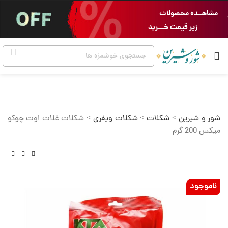
مشاهــده محصولات
زیر قیمت خـــرید
شور و شیرین
>
شکلات
>
شکلات ویفری
>
شکلات غلات اوت چوکو
میکس 200 گرم
ناموجود