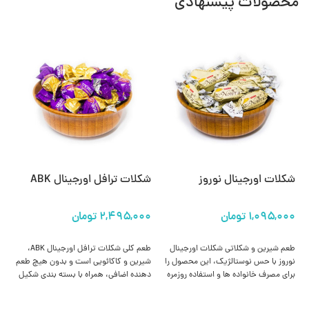
محصولات پیشنهادی
شکلات اورجینال نوروز
شکلات ترافل اورجینال ABK
شک
انتخاب گزینه ها
انتخاب گزینه ها
طعم شیرین و شکلاتی شکلات اورجینال
طعم کلی شکلات ترافل اورجینال ABK،
نوروز با حس نوستالژیک، این محصول را
شیرین و کاکائویی است و بدون هیچ طعم‌
شی
برای مصرف خانواده‌ ها و استفاده روزمره
دهنده اضافی، همراه با بسته‌ بندی شکیل
اس
بسیار محبوب کرده است.
و ظاهری کلاسیک عرضه می گردد که باعث
حت
می‌شود گزینه‌ ای مناسب برای هدیه دادن
و 