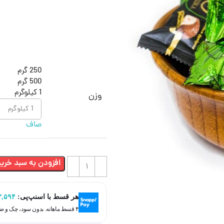
250 گرم
500 گرم
1 کیلوگرم
وزن
صاف
افزودن به سبد خرید
هر قسط با اسنپ‌پی:
۳,۵۹۴
۴ قسط ماهانه. بدون سود، چک و ضامن.