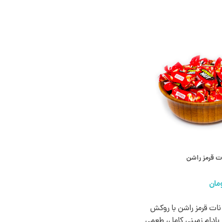
ت قرمز راشن
ها
ات قرمز راشن با روکش
بادام‌ زمینی کامل، طعمی