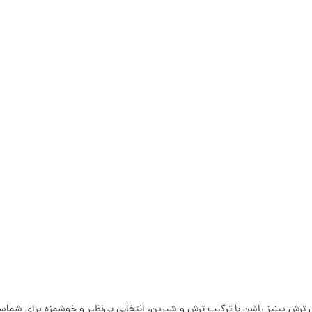
باتی ترش پپنیز راشن با ترکیب ترش و شیرین، انتخابی بی‌نظیر و خوشمزه برای شما