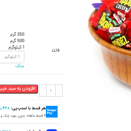
250 گرم
500 گرم
1 کیلوگرم
وزن
صاف
افزودن به سبد خرید
هر قسط با اسنپ‌پی:
۸,۴۳۸
۴ قسط ماهانه. بدون سود، چک و ضامن.