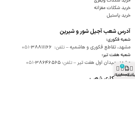
خرید شکلات ویفری
خرید شکلات مغزانه
خرید پاستیل
آدرس شعب آجیل شور و شیرین
شعبه فکوری
:
مشهد، تقاطع فکوری و هاشمیه –
تلفن:
۳۸۸۱۱۱۶۶
-۰۵۱
شعبه هفت تیر
:
مشهد، میدان اول هفت تیر –
تلفن:
۳۸۶۴۶۵۶۵
-۰۵۱
0
وشگاه
گیری سفارش
سبد خرید
حساب کاربری
ساعات کاری شعب
شنبه تا پنج شنبه: از ۹ صبح الی
۲۴ شب
جمعه ها : از ۱۰ صبح الی ۲۴ شب
پشتیبانی سایت
۰۹۰۱۱۸۰۴۰۰۰
:
( ۹ الی ۲۱ به جز روزهای تعطیل )
سامانه پیامک :
۰۹۹۸۲۰۰۲۹۵۴