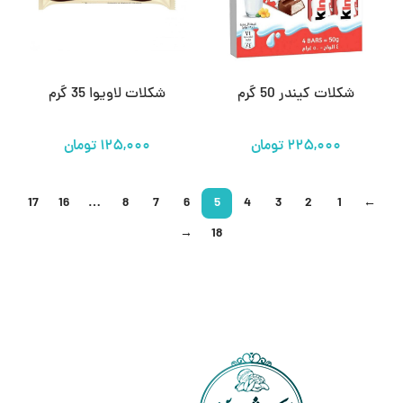
شکلات کیندر 50 گرم
شکلات لاویوا 35 گرم
تومان
تومان
17
16
…
8
7
6
5
4
3
2
1
←
→
18