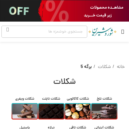
مشاهــده محصولات
زیر قیمت خـــرید
خانه
شکلات
برگه 5
شکلات
شکلات تلخ
شکلات کاکائویی
شکلات تابلت
شکلات ویفری
شکلات آبنباتی
شکلات تافی
دراژه
پاستیل