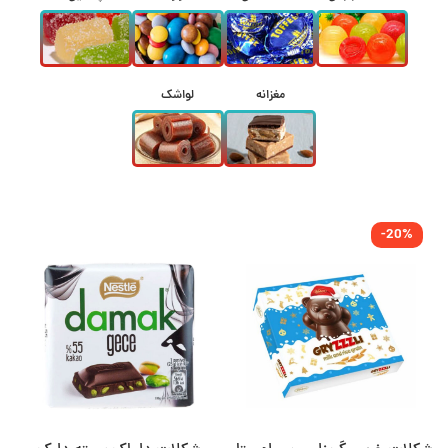
مغزانه
لواشک
-20%